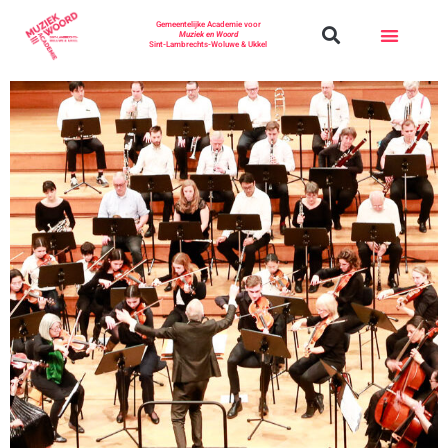
Gemeentelijke Academie voor
Muziek en Woord
Sint-Lambrechts-Woluwe & Ukkel