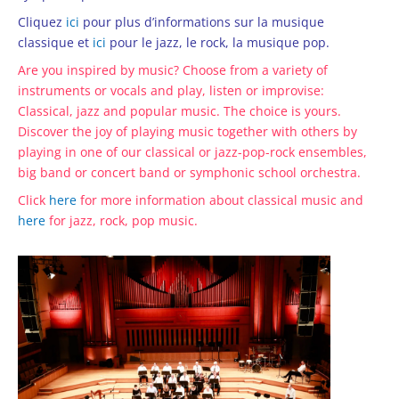
Cliquez
ici
pour plus d’informations sur la musique
classique et
ici
pour le jazz, le rock, la musique pop.
Are you inspired by music? Choose from a variety of
instruments or vocals and play, listen or improvise:
Classical, jazz and popular music. The choice is yours.
Discover the joy of playing music together with others by
playing in one of our classical or jazz-pop-rock ensembles,
big band or concert band or symphonic school orchestra.
Click
here
for more information about classical music and
here
for jazz, rock, pop music.