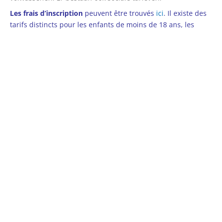
Les frais d’inscription
peuvent être trouvés
ici
. Il existe des
tarifs distincts pour les enfants de moins de 18 ans, les
étudiants et les adultes. Il existe également des tarifs
sociaux.
Registration rates
can be found
hier
. There are separate
rates for children under 18, students and adults. There are
also social rates.
Eindejaarsconcerten/
concerts de fin
d’année/
end-of-the-year concerts
De datum van onze
eindejaarsconcerten
zijn
hier
terug te vinden.
La date de nos
concerts de fin d’année
peut
être trouvée
ici
.
The dates of our
end-of-the-year concerts
can be found
here
.